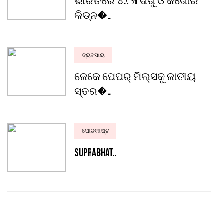
ଭାରତରେ ୪.୯% ଶିଶୁ ଓ କିଶୋର
କିଡ୍‌ନ�..
ବ୍ୟବସାୟ
ଜେକେ ପେପର୍ ମିଲ୍ସକୁ ଜାତୀୟ
ସ୍ତର�..
ପୋଡକାଷ୍ଟ
Suprabhat..