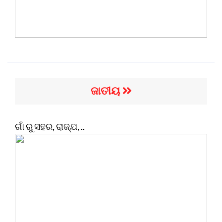
ଜାତୀୟ
ଗାଁ ରୁ ସହର, ରାଜ୍ଯ, ..