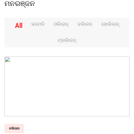
ମନରଞ୍ଜନ
କମେଡି
ଓଲିଉଡ୍
ବଲିଉଡ
ହୋଲିଉଡ୍
All
ଟ୍ରଲିଉଡ୍
ବଲିଉଡ