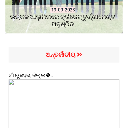
19-09-2023
ଉତ୍କଳ ଆଲୁମିନାରେ କ୍ରିକେଟ୍ ଟୁର୍ଣ୍ଣାମେଣ୍ଟ
ଅନୁଷ୍ଠିତ
ଅନ୍ତର୍ଜାତୀୟ
ଗାଁ ରୁ ସହର, ଜିଲ୍ଲ�..