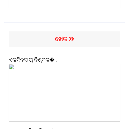
ଖେଳ
ଏକଦିବସୀୟ ବିଶ୍ବକ�..