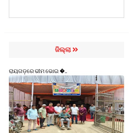
ଜିଲ୍ଲା
ରାୟଗଡ଼ରେ ଭୀମ ଭୋଇ �..