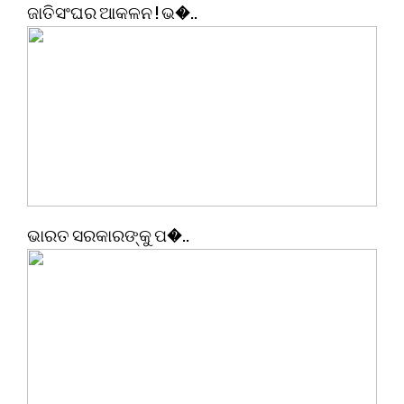
ଜାତିସଂଘର ଆକଳନ ! ଭ�..
ଭାରତ ସରକାରଙ୍କୁ ପ�..