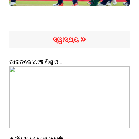
ସ୍ୱାସ୍ଥ୍ୟ
ଭାରତରେ ୪.୯% ଶିଶୁ ଓ ..
୨୦% ଟାଇପ୍ ୨ ଡାଇବେ�..