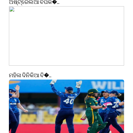
ଅଷ୍ଟ୍ରେଲିଆ ବିପକ�..
ମହିଳା ଦିନିକିଆ ବି�..