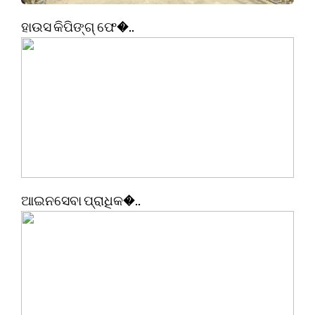
ହାଉସ କିପିଙ୍ଗ୍ ଫେ�..
ଆଇନସେବା ପ୍ରାଧିକ�..