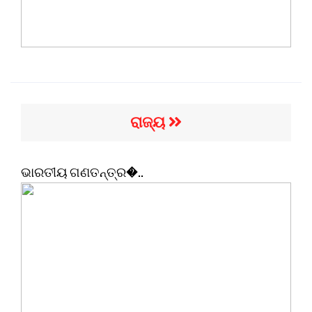
ରାଜ୍ୟ
ଭାରତୀୟ ଗଣତନ୍ତ୍ର�..