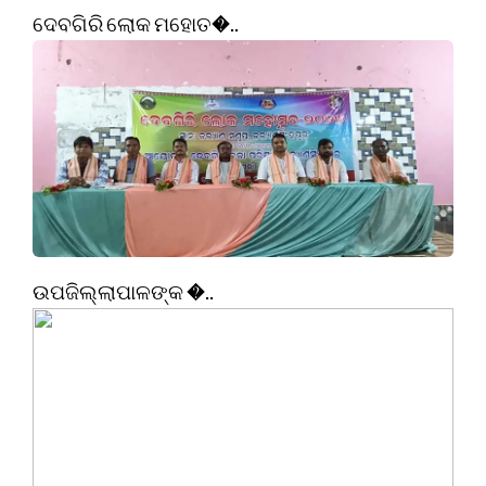
ଦେବଗିରି ଲୋକ ମହୋତ�..
ଉପଜିଲ୍ଲାପାଳଙ୍କ �..