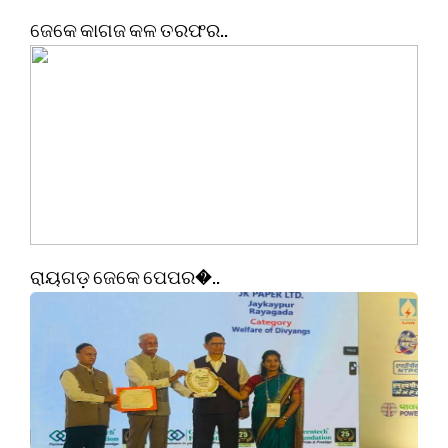
ଜେକେ କାଗଜ କଳ ତରଫର..
ରାୟଗଡ଼ ଜେକେ ପେପର�..