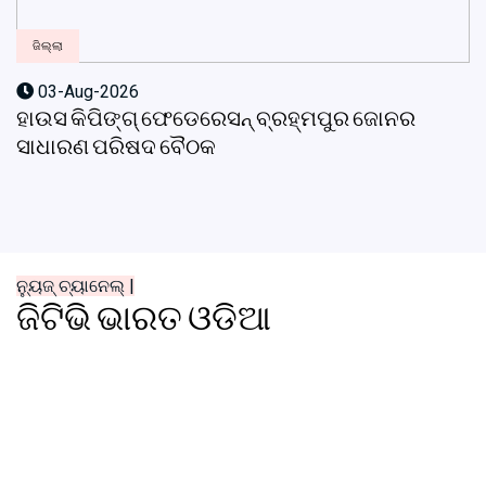
ଜିଲ୍ଲା
03-Aug-2026
ହାଉସ କିପିଙ୍ଗ୍ ଫେଡେରେସନ୍ ବ୍ରହ୍ମପୁର ଜୋନର
ସାଧାରଣ ପରିଷଦ ବୈଠକ
ନ୍ୟୁଜ୍ ଚ୍ୟାନେଲ୍ |
ଜିଟିଭି ଭାରତ ଓଡିଆ