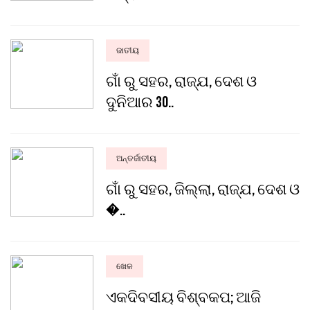
ଜାତୀୟ
ଗାଁ ରୁ ସହର, ରାଜ୍ଯ, ଦେଶ ଓ
ଦୁନିଆର 30..
ଅନ୍ତର୍ଜାତୀୟ
ଗାଁ ରୁ ସହର, ଜିଲ୍ଲା, ରାଜ୍ଯ, ଦେଶ ଓ
�..
ଖେଳ
ଏକଦିବସୀୟ ବିଶ୍ବକପ; ଆଜି