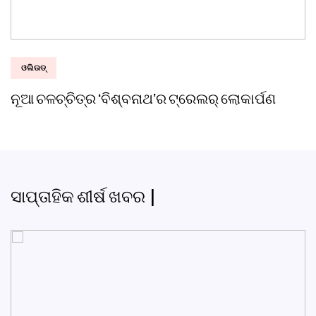
ଓଲିଉଡ୍
ନୂଆ ଚଳଚ୍ଚିତ୍ର ‘ବିଶ୍ବନାଥ’ର ଟ୍ରେଲର୍ ଲୋକାର୍ପଣ
ସାପ୍ତାହିକ ଶୀର୍ଷ ଖବର |