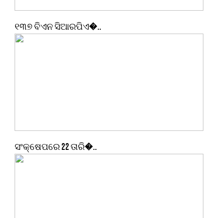
୧୩୭ ବିଏନ ସିଆରପିଏ�..
ସଂକ୍ଷେପରେ 22 ତାରି�..