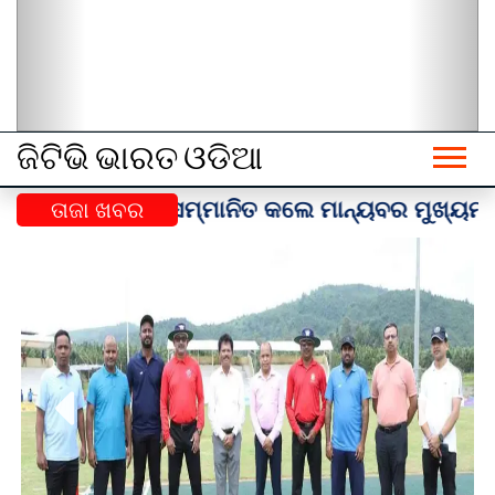
ଜିଟିଭି ଭାରତ ଓଡିଆ
ଦିନ ସମ୍ମାନିତ କଲେ ମାନ୍ୟବର ମୁଖ୍ୟମନ୍ତ୍ରୀ l
ତାଜା ଖବର
(29-Jul-2