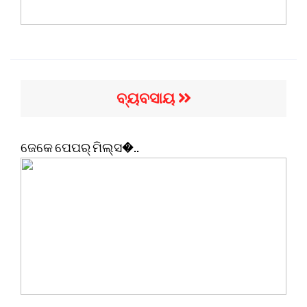
ବ୍ୟବସାୟ
ଜେକେ ପେପର୍ ମିଲ୍ସ�..