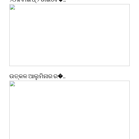
ଉତ୍କଳ ଆଲୁମିନାର ର�..