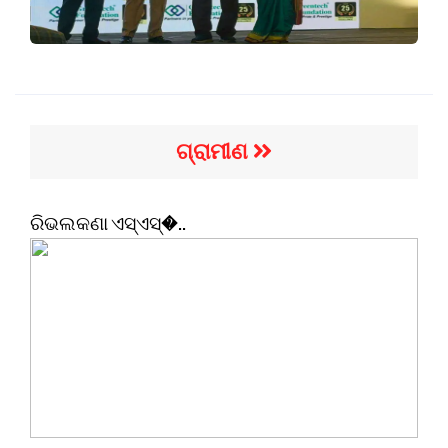
ଗ୍ରାମୀଣ
ରିଭଲକଣା ଏସ୍‌ଏସ୍�..