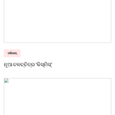
ଓଲିଉଡ୍
ନୂଆ ଚଳଚ୍ଚିତ୍ର ‘କିସ୍‌ମିସ୍‌’