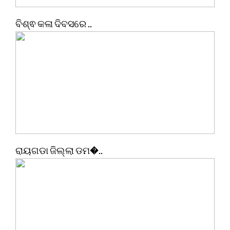
ବିଶ୍ଵ କଳା ଦିବସରେ ..
ରାୟଗଡା ଜିଲ୍ଲା ଡମ�..