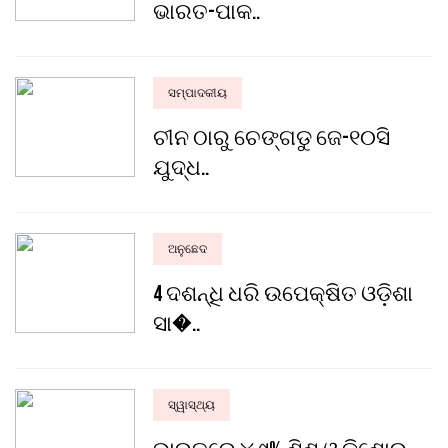
ଭାରତ-ପାକ..
ସମ୍ପାଦକୀୟ
ଚୀନ ଠାରୁ ଚେଙ୍ଗଡୁ ଜେ-୧୦ସି
ଯୁଦ୍ଧ..
ଅନୁଛେଦ
4 ଦଶନ୍ଧି ଧରି ଉପେକ୍ଷିତ ଓଡ଼ିଶା
ସା�..
ସ୍ୱାସ୍ଥ୍ୟ