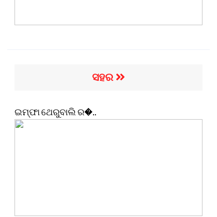
ସହର
ଇମ୍ଫା ଥେରୁବାଲି ର�..