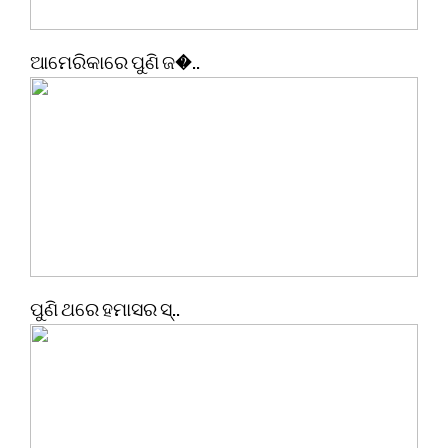
ଆମେରିକାରେ ପୁଣି ଜ�..
ପୁଣି ଥରେ ହମାସର ସ୍..