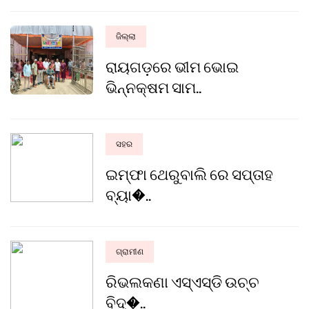
ଜିଲ୍ଲା
ରାୟଗଡ଼ରେ ଭୀମ ଭୋଇ
ଭିନ୍ନକ୍ଷମ ସାମ..
ସହର
ଇମ୍ଫା ଥେରୁବାଲି ରେ ସପ୍ତାହ
ବ୍ୟା�..
ଗ୍ରାମୀଣ
ରିଭଲକଣା ଏସ୍‌ଏସ୍‌ଡି ଉଚ୍ଚ
ବିଦ୍�..