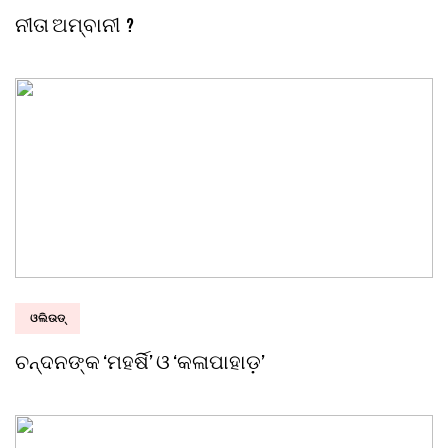
ନୀତା ଅମ୍ବାନୀ ?
ଓଲିଉଡ୍
ଚନ୍ଦନଙ୍କ ‘ମହର୍ଷି’ ଓ ‘କଳାପାହାଡ଼’