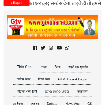
युज), मतामत अर कुछ् सन्धेस देना चाहते हौ तो हमसे युडे, 
अधिसूचना
Previous
Next
This Site :
राज्य
जिला
शहरी और ग्रामीण
जातिय खबर
बिस्व खबर
GTV Bhaarat English
जीटीवी भारत हिंदी
ଜିଟିଭି ଭାରତ ଓଡିଆ
संपादकीय
आर्टिकल
स्वतंत्र
Debate
News Anc
GK