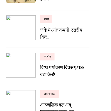
शहरी
जेके में आंत कंपनी-स्तरीय
क्रि..
ग्रामीण
विश्व पर्यावरण दिवस ए/189
बटा के�..
जातिय खबर
आञ्चलिक दल अब्