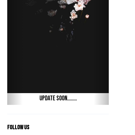
Update Soon........
Follow Us
Previous
Next