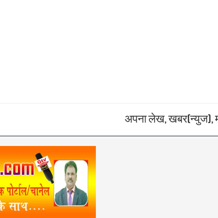
अपना लेख, खबर(न्युज), मतामत अर क
Previous